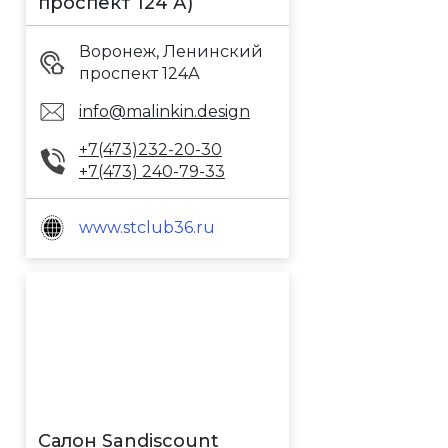
проспект 124 А)
Воронеж, Ленинский
проспект 124А
info@malinkin.design
+7(473)232-20-30
+7(473) 240-79-33
www.stclub36.ru
Салон Sandiscount